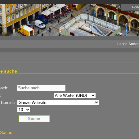
HO
Letzte Änder
te suche
nach:
:
Bereich:
 Suche