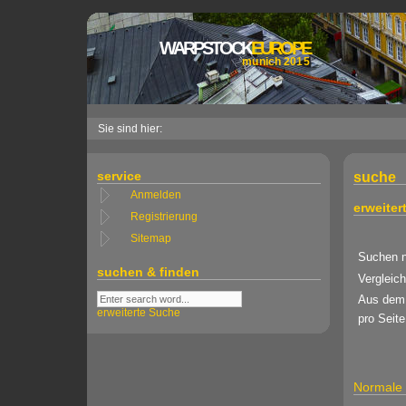
WARPSTOCK
EUROPE
munich 2015
Sie sind hier:
service
suche
Anmelden
erweiter
Registrierung
Sitemap
Suchen 
suchen & finden
Vergleich
Aus dem 
erweiterte Suche
pro Seite
Normale