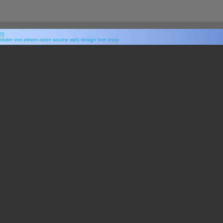
f20
eleitet von einem open source web design von
snop