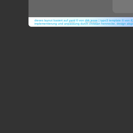
dieses layout basiert auf
yaml
© von
dirk jesse
| typo3 template © von
i
implementierung und anpassung durch christian hennecke, design abg