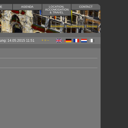
ME
AGENDA
LOCATION,
CONTACT
ACCOMODATION
& TRAVEL
Anmelden
|
Registrierung
|
Sitemap
+
=
–
ung: 14.05.2015 11:51