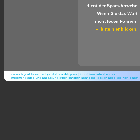
dient der Spam-Abwehr.
Wenn Sie das Wort
nicht lesen können,
bitte hier klicken
.
dieses layout basiert auf
yaml
© von
dirk jesse
| typo3 template © von
if20
implementierung und anpassung durch christian hennecke, design abgeleitet von eine