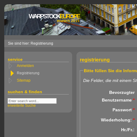
WARPSTOCK
EUROPE
munich 2015
Sie sind hier: Registrierung
service
registrierung
Anmelden
Bitte füllen Sie die Infor
Registrierung
Die Felder, die mit einem S
Sitemap
suchen & finden
Bevorzugter
Benutzername
*
erweiterte Suche
Passwort
*
Wiederholung:
*
Hr./Fr.: